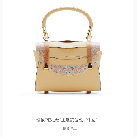
镶嵌“缠枝纹”主题凌波包（牛皮）
鹅黄色