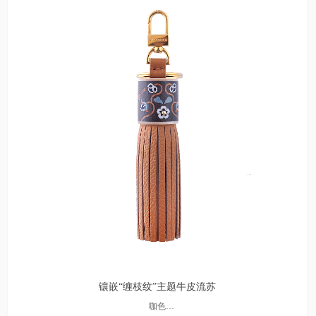
镶嵌“缠枝纹”主题牛皮流苏
咖色