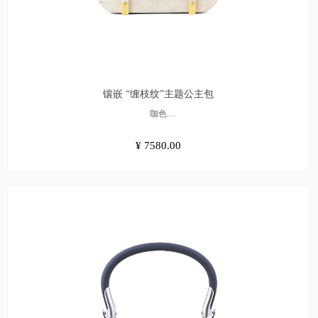
镶嵌 “缠枝纹”主题公主包
咖色
¥7580.00
¥ 7580.00