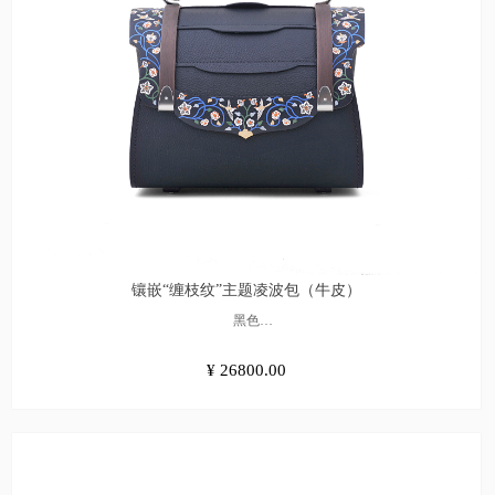
镶嵌“缠枝纹”主题凌波包（牛皮）
黑色
¥26800.00
¥ 26800.00