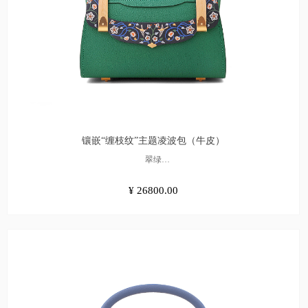
镶嵌“缠枝纹”主题凌波包（牛皮）
翠绿
¥26800.00
¥ 26800.00