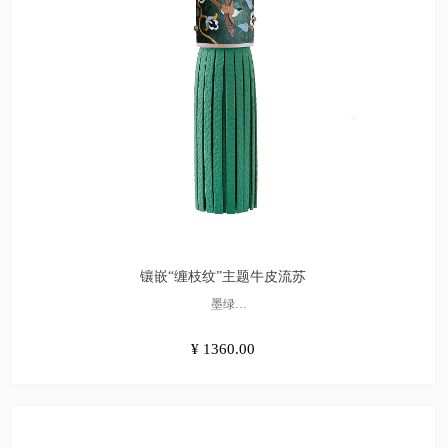
镶嵌“缠枝纹”主题牛皮流苏
墨绿
¥1360.00
¥ 1360.00