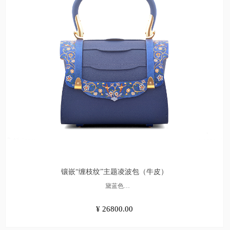
镶嵌“缠枝纹”主题凌波包（牛皮）
黛蓝色
¥26800.00
¥ 26800.00