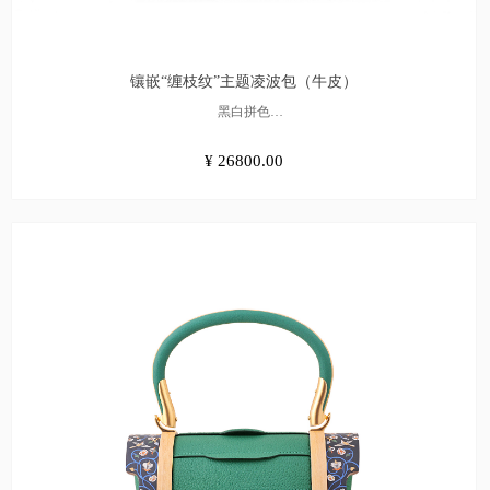
镶嵌“缠枝纹”主题凌波包（牛皮）
黑白拼色
¥26800.00
¥ 26800.00