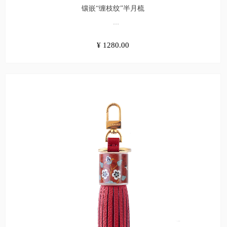
镶嵌“缠枝纹”半月梳
¥1280.00
¥ 1280.00