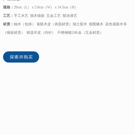
规格：
20cm（L） x 5.8cm（W） x 14.5cm（H）
工艺：
手工木艺 细木镶嵌 五金工艺 髹涂漆艺
材质：
柚木（包体） 雀眼木皮（表面材质）瑞士梨木 烟熏橡木 染色雀眼木等
（镶嵌材质） 精选羊皮（内衬） 不锈钢镀24K金（五金材质）