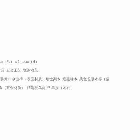
）
8cm（W） x 14.5cm（H）
镶嵌 五金工艺 髹涂漆艺
雀眼枫木 水曲柳（表面材质）瑞士梨木 烟熏橡木 染色雀眼木等（镶
K金（五金材质） 精选鸵鸟皮 或 羊皮（内衬）