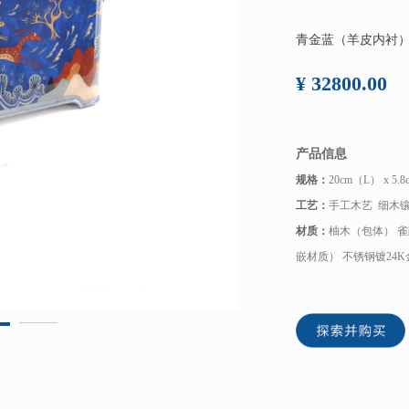
青金蓝（羊皮内衬
¥ 32800.00
产品信息
规格：
20cm（L） x 5.
工艺：
手工木艺 细木
材质：
柚木（包体） 
嵌材质） 不锈钢镀24