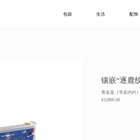
包袋
生活
配饰
镶嵌“逐鹿
青金蓝（羊皮内衬
¥32800.00