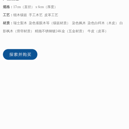
规格：
17
cm（直径） x 6cm（厚度）
工艺：
细木镶嵌 手工木艺 皮革工艺
材质：
瑞士梨木 染色雀眼木等（镶嵌材质） 染色枫木 染色白梣木（木皮） 白
影枫木（滑帘材质） 精抛不锈钢镀24K金（五金材质） 牛皮（皮革）