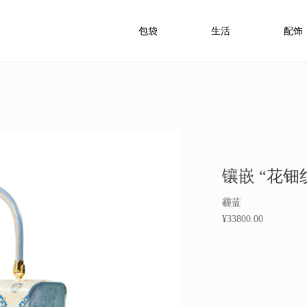
包袋
生活
配饰
镶嵌 “花钿
霾蓝
¥33800.00