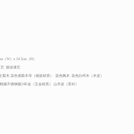
7cm（W）x 14.5cm（H）
木艺 髹涂漆艺
士梨木 染色雀眼木等（镶嵌材质） 染色枫木 染色白梣木（木皮）
精抛不锈钢镀24K金（五金材质） 山羊皮（里衬）