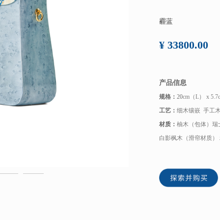
霾蓝
¥ 33800.00
产品信息
规格：
20
cm（L） x 5.
工艺：
细木镶嵌 手工
材质：
柚木（包体）瑞
白影枫木（滑帘材质） 