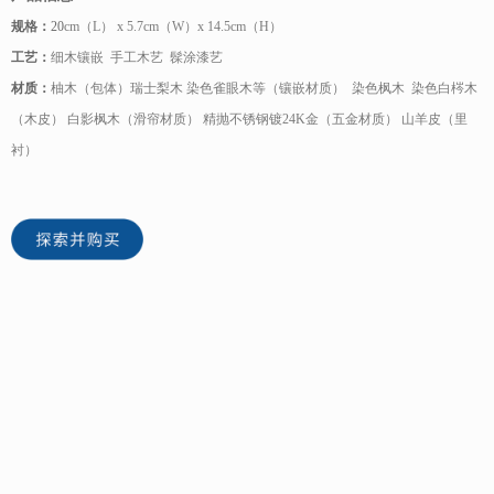
规格：
20
cm（L） x 5.7cm（W）x 14.5cm（H）
工艺：
细木镶嵌 手工木艺 髹涂漆艺
材质：
柚木（包体）瑞士梨木 染色雀眼木等（镶嵌材质） 染色枫木 染色白梣木
（木皮） 白影枫木（滑帘材质） 精抛不锈钢镀24K金（五金材质） 山羊皮（里
衬）