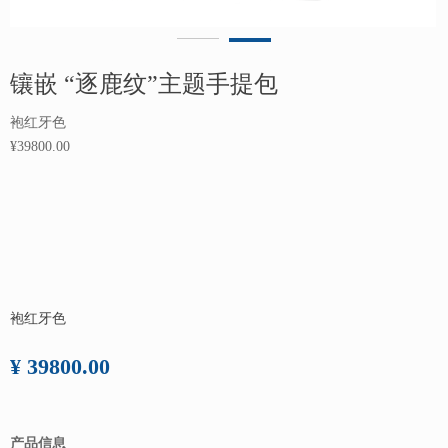
镶嵌 “逐鹿纹”主题手提包
袍红牙色
¥39800.00
袍红牙色
¥ 39800.00
产品信息