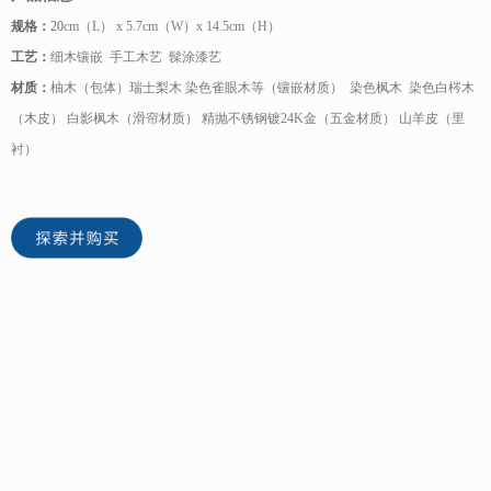
规格：
20
cm（L） x 5.7cm（W）x 14.5cm（H）
工艺：
细木镶嵌 手工木艺 髹涂漆艺
材质：
柚木（包体）瑞士梨木 染色雀眼木等（镶嵌材质） 染色枫木 染色白梣木
（木皮） 白影枫木（滑帘材质） 精抛不锈钢镀24K金（五金材质） 山羊皮（里
衬）