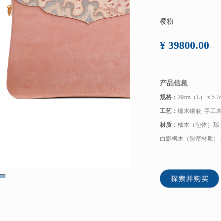
樱粉
¥ 39800.00
产品信息
规格：
20
cm（L） x 5.
工艺：
细木镶嵌 手工
材质：
柚木（包体）瑞
白影枫木（滑帘材质） 