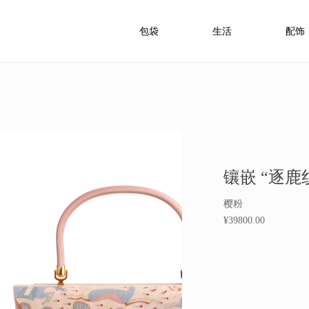
包袋
生活
配饰
镶嵌 “逐鹿
樱粉
¥39800.00