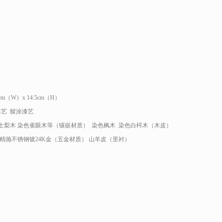
7cm（W）x 14.5cm（H）
木艺 髹涂漆艺
士梨木 染色雀眼木等（镶嵌材质） 染色枫木 染色白梣木（木皮）
精抛不锈钢镀24K金（五金材质） 山羊皮（里衬）