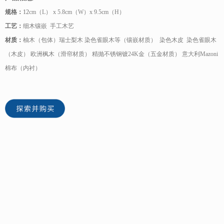
规格：
12
cm（L） x 5.8cm（W）x 9.5cm（H）
工艺：
细木镶嵌 手工木艺
材质：
柚木（包体）瑞士梨木 染色雀眼木等（镶嵌材质） 染色木皮 染色雀眼木
（木皮） 欧洲枫木（滑帘材质） 精抛不锈钢镀24K金（五金材质） 意大利Mazoni
棉布（内衬）