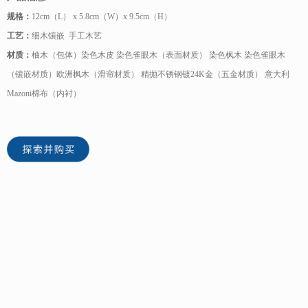
规格：
12
cm（L） x 5.8cm（W）x 9.5cm（H）
工艺：
细木镶嵌 手工木艺
材质：
柚木（包体）染色木皮 染色雀眼木（表面材质） 染色枫木 染色雀眼木
（镶嵌材质）欧洲枫木（滑帘材质） 精抛不锈钢镀24K金（五金材质） 意大利
Mazoni棉布（内衬）