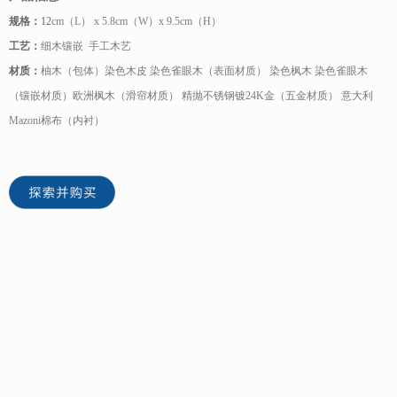
规格：
12
cm（L） x 5.8cm（W）x 9.5cm（H）
工艺：
细木镶嵌 手工木艺
材质：
柚木（包体）染色木皮 染色雀眼木（表面材质） 染色枫木 染色雀眼木
（镶嵌材质）欧洲枫木（滑帘材质） 精抛不锈钢镀24K金（五金材质） 意大利
Mazoni棉布（内衬）