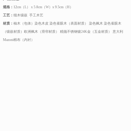
规格：
12
cm（L） x 5.8cm（W）x 9.5cm（H）
工艺：
细木镶嵌 手工木艺
材质：
柚木（包体）染色木皮 染色雀眼木（表面材质） 染色枫木 染色雀眼木
（镶嵌材质）欧洲枫木（滑帘材质） 精抛不锈钢镀24K金（五金材质） 意大利
Mazoni棉布（内衬）