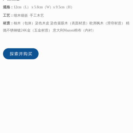
规格：
12
cm（L） x 5.8cm（W）x 9.5cm（H）
工艺：
细木镶嵌 手工木艺
材质：
柚木（包体）染色木皮 染色雀眼木（表面材质）欧洲枫木（滑帘材质） 精
抛不锈钢镀24K金（五金材质） 意大利Mazoni棉布（内衬）