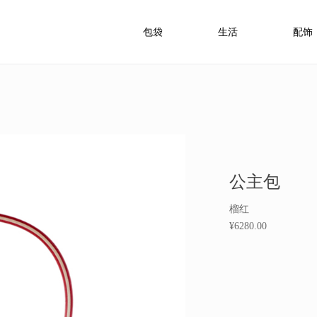
包袋
生活
配饰
公主包
榴红
¥6280.00