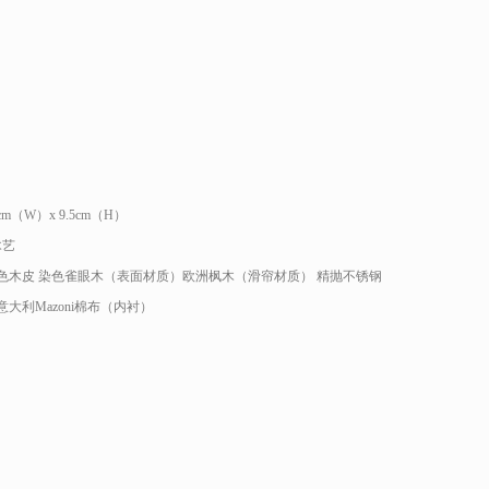
8cm（W）x 9.5cm（H）
木艺
色木皮 染色雀眼木（表面材质）欧洲枫木（滑帘材质） 精抛不锈钢
意大利Mazoni棉布（内衬）