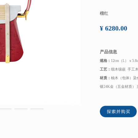
榴红
¥ 6280.00
产品信息
规格：
12
cm（L） x 5.
工艺：
细木镶嵌 手工
材质：
柚木（包体）染
镀24K金（五金材质） 