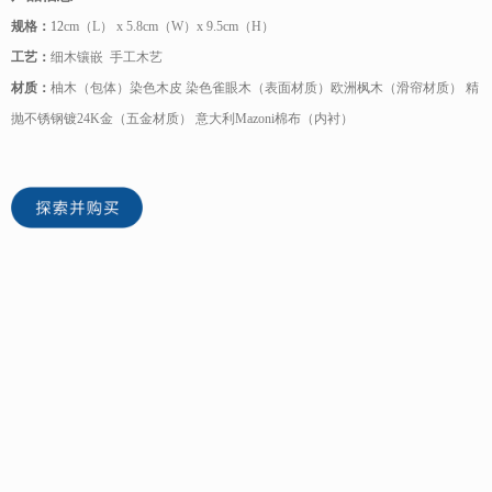
规格：
12
cm（L） x 5.8cm（W）x 9.5cm（H）
工艺：
细木镶嵌 手工木艺
材质：
柚木（包体）染色木皮 染色雀眼木（表面材质）欧洲枫木（滑帘材质） 精
抛不锈钢镀24K金（五金材质） 意大利Mazoni棉布（内衬）