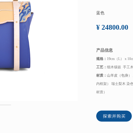
蓝色
¥ 24800.00
产品信息
规格：
19
cm（L） x 1
工艺：
细木镶嵌 手工
材质：
山羊皮（包身） 
内框架） 瑞士梨木 染
材质）