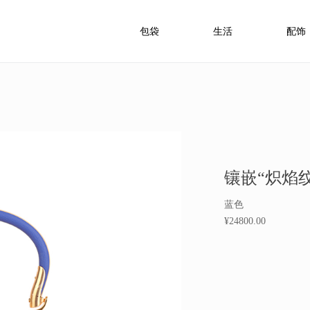
包袋
生活
配饰
镶嵌“炽焰
蓝色
¥24800.00