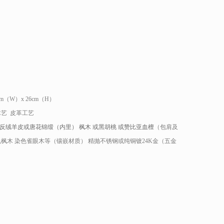
0cm（W）x 26cm（H）
木艺 皮革工艺
反绒羊皮或唐花锦缎（内里） 枫木 或黑胡桃 或赞比亚血檀
（包肩及
色枫木 染色雀眼木等（镶嵌材质） 精抛不锈钢或纯铜镀24K金（五金