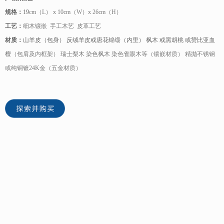
规格：
19
cm（L） x 10cm（W）x 26cm（H）
工艺：
细木镶嵌 手工木艺 皮革工艺
材质：
山羊皮（包身） 反绒羊皮或唐花锦缎（内里） 枫木 或黑胡桃 或赞比亚血
檀
（包肩及内框架） 瑞士梨木 染色枫木 染色雀眼木等（镶嵌材质） 精抛不锈钢
或纯铜镀24K金（五金材质）