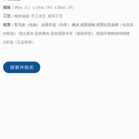
规格：
19
cm（L） x 10cm（W）x 26cm（H）
工艺：
细木镶嵌 手工木艺 皮革工艺
材质：
鸵鸟皮（包身） 反绒羊皮（内里） 枫木 或黑胡桃 或赞比亚血檀
（包肩及
内框架） 瑞士梨木 染色枫木 染色雀眼木等（镶嵌材质） 精抛不锈钢或纯铜镀
24K金（五金材质）