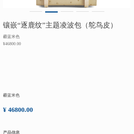
镶嵌“逐鹿纹”主题凌波包（鸵鸟皮）
霾蓝米色
¥46800.00
霾蓝米色
¥ 46800.00
产品信息