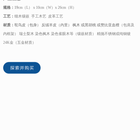
规格：
19
cm（L） x 10cm（W）x 26cm（H）
工艺：
细木镶嵌 手工木艺 皮革工艺
材质：
鸵鸟皮（包身） 反绒羊皮（内里） 枫木 或黑胡桃 或赞比亚血檀
（包肩及
内框架） 瑞士梨木 染色枫木 染色雀眼木等（镶嵌材质） 精抛不锈钢或纯铜镀
24K金（五金材质）