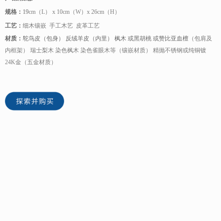
规格：
19
cm（L） x 10cm（W）x 26cm（H）
工艺：
细木镶嵌 手工木艺 皮革工艺
材质：
鸵鸟皮（包身） 反绒羊皮（内里） 枫木 或黑胡桃 或赞比亚血檀
（包肩及
内框架） 瑞士梨木 染色枫木 染色雀眼木等（镶嵌材质） 精抛不锈钢或纯铜镀
24K金（五金材质）