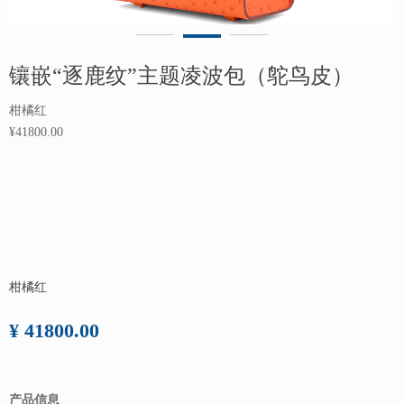
镶嵌“逐鹿纹”主题凌波包（鸵鸟皮）
柑橘红
¥41800.00
柑橘红
¥ 41800.00
产品信息