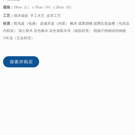
规格：
19
cm（L） x 10cm（W）x 26cm（H）
工艺：
细木镶嵌 手工木艺 皮革工艺
材质：
鸵鸟皮（包身） 反绒羊皮（内里） 枫木 或黑胡桃 或赞比亚血檀
（包肩及
内框架） 瑞士梨木 染色枫木 染色雀眼木等（镶嵌材质） 精抛不锈钢或纯铜镀
24K金（五金材质）