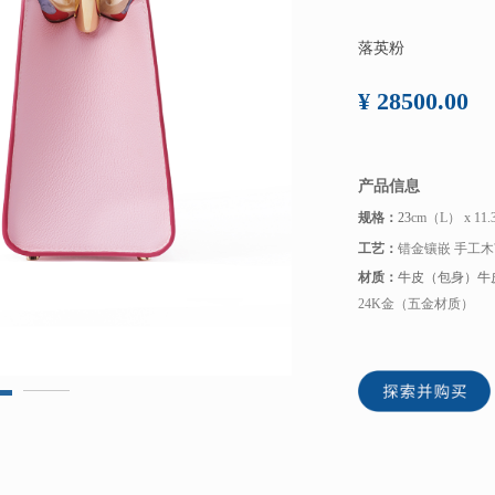
落英粉
¥ 28500.00
产品信息
规格：
23
cm（L） x 11
工艺：
错金镶嵌 手工木
材质：
牛皮（包身）牛皮
24K金（五金材质）