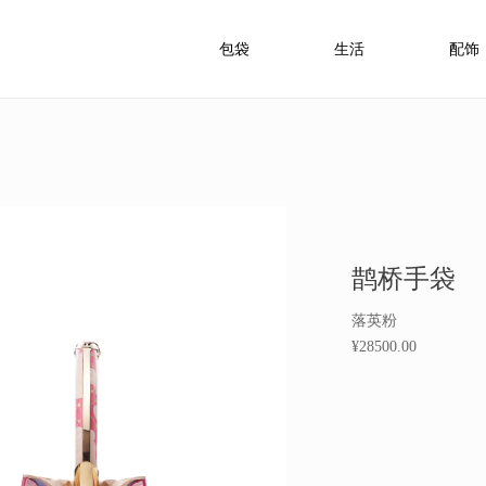
包袋
生活
配饰
鹊桥手袋
落英粉
¥28500.00