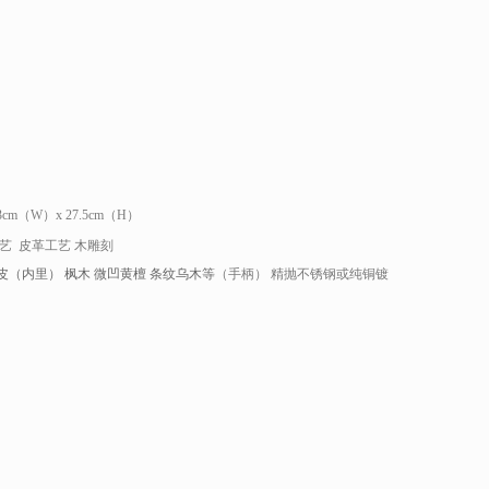
.3cm（W）x 27.5cm（H）
艺 皮革工艺 木雕刻
（内里） 枫木 微凹黄檀 条纹乌木等
（手柄） 精抛不锈钢或纯铜镀