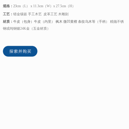
规格：
23
cm（L） x 11.3cm（W）x 27.5cm（H）
工艺：
错金镶嵌 手工木艺 皮革工艺 木雕刻
材质：
牛皮（包身）牛皮（内里） 枫木 微凹黄檀 条纹乌木等
（手柄） 精抛不锈
钢或纯铜镀24K金（五金材质）