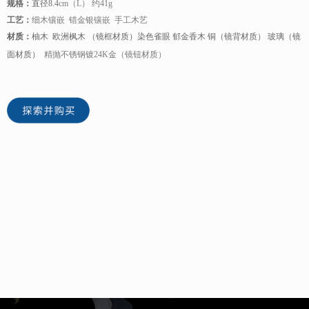
规格：
直径8.4
cm（L） 约41g
工艺：
细木镶嵌 错金银镶嵌 手工木艺
材质：
柚木 欧洲枫木 （镜框材质）染色雀眼 郁金香木 铜（镜背材质） 玻璃（镜
面材质）
精抛不锈钢镀24K金（镜钮材质）