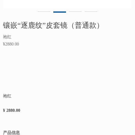
镶嵌“逐鹿纹”皮套镜（普通款）
袍红
¥2880.00
袍红
¥ 2880.00
产品信息