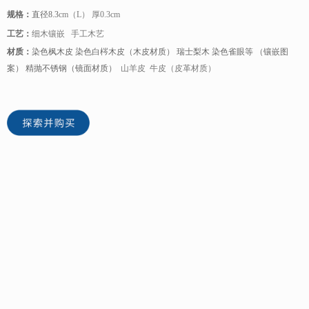
规格：
直径8.3
cm（L） 厚0.3cm
工艺：
细木镶嵌 手工木艺
材质：
染色枫木皮 染色白梣木皮（木皮材质） 瑞士梨木 染色雀眼等 （镶嵌图
案） 精抛不锈钢（镜面材质）
山羊皮 牛皮（皮革材质）