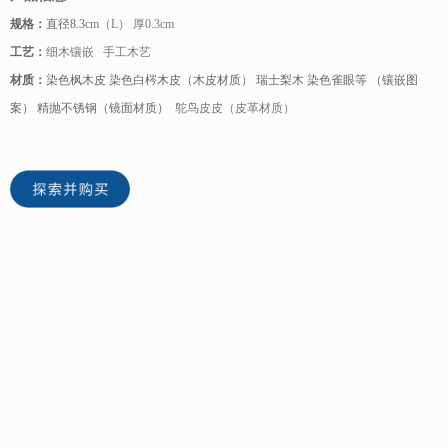
规格：
直径8.3
cm（L） 厚0.3cm
工艺：
细木镶嵌 手工木艺
材质：
染色枫木皮 染色白梣木皮（木皮材质） 瑞士梨木 染色雀眼等 （镶嵌图
案） 精抛不锈钢（镜面材质）
鸵鸟皮皮（皮革材质）