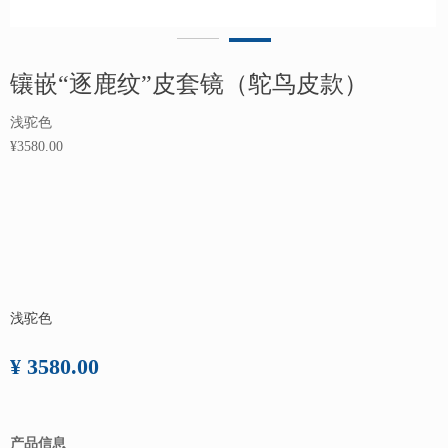
镶嵌“逐鹿纹”皮套镜（鸵鸟皮款）
浅驼色
¥3580.00
浅驼色
¥ 3580.00
产品信息