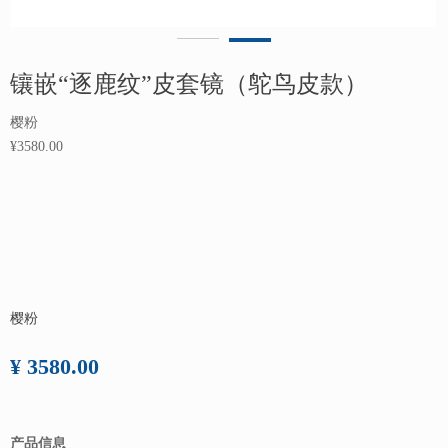
镶嵌“逐鹿纹”皮套镜（鸵鸟皮款）
樱粉
¥3580.00
樱粉
¥ 3580.00
产品信息