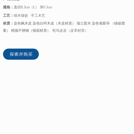
规格：
直径8.3
cm（L） 厚0.3cm
工艺：
细木镶嵌 手工木艺
材质：
染色枫木皮 染色白梣木皮（木皮材质） 瑞士梨木 染色雀眼等 （镶嵌图
案） 精抛不锈钢（镜面材质）
鸵鸟皮皮（皮革材质）