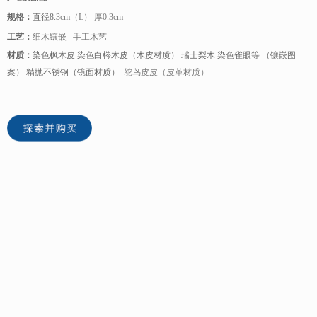
规格：
直径8.3
cm（L） 厚0.3cm
工艺：
细木镶嵌 手工木艺
材质：
染色枫木皮 染色白梣木皮（木皮材质） 瑞士梨木 染色雀眼等 （镶嵌图
案） 精抛不锈钢（镜面材质）
鸵鸟皮皮（皮革材质）