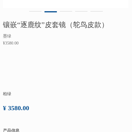
镶嵌“逐鹿纹”皮套镜（鸵鸟皮款）
墨绿
¥3580.00
柏绿
¥ 3580.00
产品信息