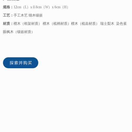
规格：
12
cm（L）x 0.8cm（W）x 6cm（H）
工艺：
手工木艺 细木镶嵌
材质：
檀木（框架材质） 檀木（梳柄材质）檀木（梳齿材质） 瑞士梨木 染色雀
眼枫木（镶嵌材质）