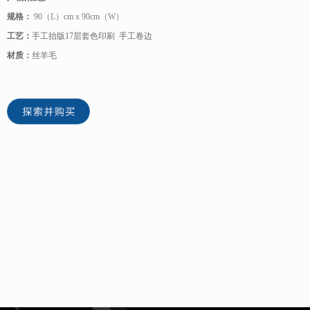
规格：
90（L）cm x 90cm（W）
工艺：
手工抬版17层套色印刷 手工卷边
材质：
丝羊毛