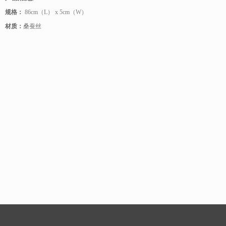
规格：
86cm（L） x 5cm（W）
材质：
桑蚕丝