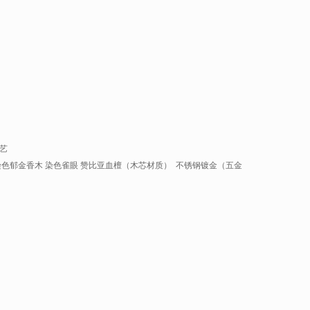
艺
染色郁金香木 染色雀眼 赞比亚血檀（木芯材质） 不锈钢镀金（五金