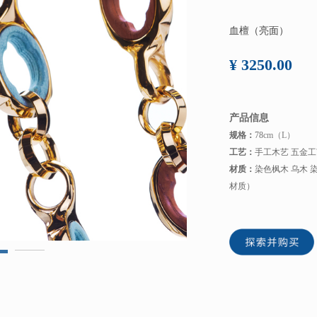
血檀（亮面）
¥ 3250.00
产品信息
规格：
78
cm（L）
工艺：
手工木艺 五金工
材质：
染色枫木 乌木 
材质）