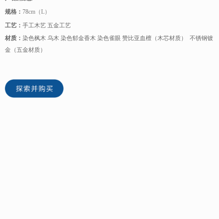
规格：
78
cm（L）
工艺：
手工木艺 五金工艺
材质：
染色枫木 乌木 染色郁金香木 染色雀眼 赞比亚血檀（木芯材质） 不锈钢镀
金（五金材质）