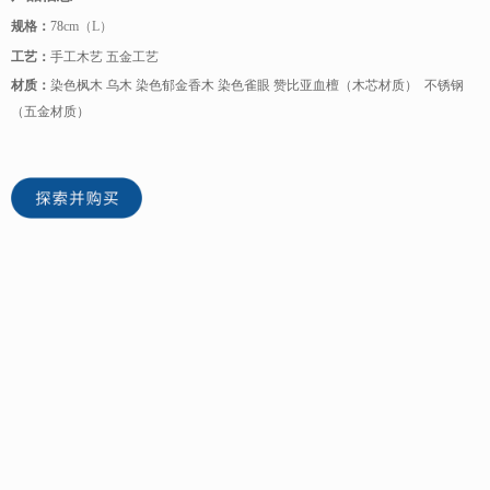
规格：
78
cm（L）
工艺：
手工木艺 五金工艺
材质：
染色枫木 乌木 染色郁金香木 染色雀眼 赞比亚血檀（木芯材质） 不锈钢
（五金材质）