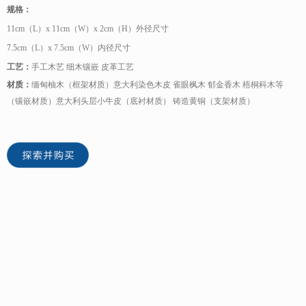
规格：
11cm（L）x 11cm（W）x 2cm（H）外径尺寸
7.5
cm（L）x 7.5cm（W）内径尺寸
工艺：
手工木艺 细木镶嵌 皮革工艺
材质：
缅甸柚木（框架材质）意大利染色木皮 雀眼枫木 郁金香木 梧桐科木等
（镶嵌材质）意大利头层小牛皮（底衬材质） 铸造黄铜（支架材质）