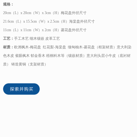
规格：
20cm（L）x 20cm（W）x 3cm（H）梅花盘外径尺寸
21.6cm（L）x 15.5cm（W）x 2.5cm（H）海棠盘外径尺寸
11cm（L）x 11cm（W）x 2cm（H）菱花盘外径尺寸
工艺：
手工木艺 细木镶嵌 皮革工艺
材质：
欧洲枫木-梅花盘 红花梨-海棠盘 缅甸柚木-菱花盘（框架材质）意大利染
色木皮 雀眼枫木 郁金香木 梧桐科木等（镶嵌材质）意大利头层小牛皮（底衬材
质） 铸造黄铜（支架材质）