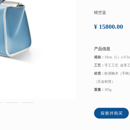
晴空蓝
¥ 15800.00
产品信息
规格：
19cm（L）x 9.
工艺：
手工工艺 皮革工
材质：
欧洲枫木（手柄）
（五金材质）
重量：
365g