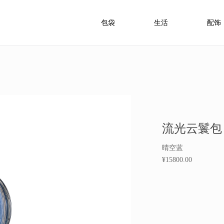
包袋
生活
配饰
流光云鬟包
晴空蓝
¥15800.00