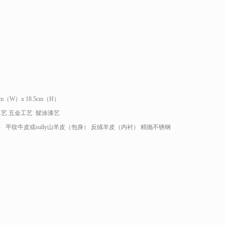
5cm（W）x 18.5cm（H）
艺 五金工艺 髹涂漆艺
 平纹牛皮或sully山羊皮（包身） 反绒羊皮（内衬） 精抛不锈钢