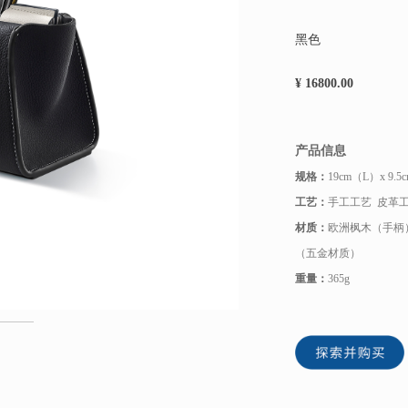
黑色
¥ 16800.00
产品信息
规格：
19cm（L）x 9.
工艺：
手工工艺 皮革工
材质：
欧洲枫木（手柄）
（五金材质）
重量：
365g