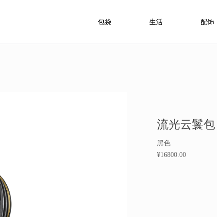
包袋
生活
配饰
流光云鬟包
黑色
¥16800.00