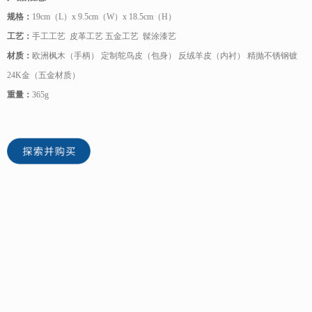
规格：
19cm（L）x 9.5cm（W）x 18.5cm（H）
工艺：
手工工艺 皮革工艺 五金工艺 髹涂漆艺
材质：
欧洲枫木（手柄） 定制鸵鸟皮（包身） 反绒羊皮（内衬） 精抛不锈钢镀
24K金（五金材质）
重量：
365g