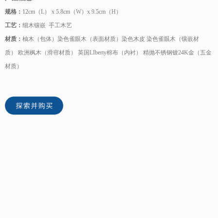
规格：
12
cm（L） x 5.8cm（W）x 9.5cm（H）
工艺：
细木镶嵌 手工木艺
材质：
柚木（包体）染色雀眼木（表面材质）染色木皮 染色雀眼木（镶嵌材
质） 欧洲枫木（滑帘材质）
英国LIberty棉布（内衬）
精抛不锈钢镀24K金（五金
材质）