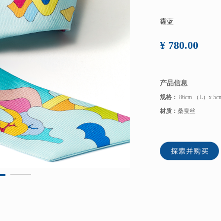
霾蓝
¥ 780.00
产品信息
规格：
86cm （L）x 
材质：
桑蚕丝