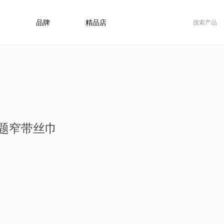
品牌
精品店
主题窄带丝巾