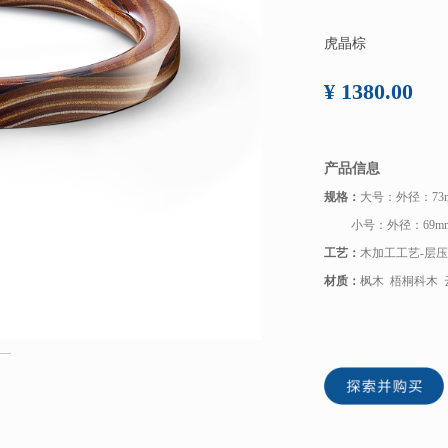
虎晶棕
¥ 1380.00
产品信息
规格：
大号：外径：73m
小号：外径：69mm 内
工艺：
木加工工艺-层
材质：
枫木 梧桐科木