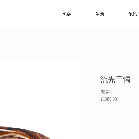
包袋
生活
配饰
流光手镯
虎晶棕
¥1380.00