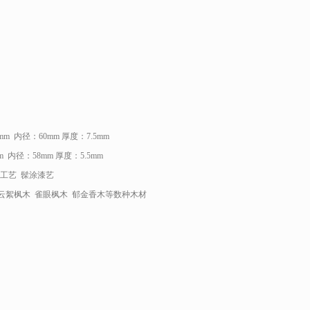
m 内径：60mm 厚度：7.5mm
径：58mm 厚度：5.5mm
压工艺 髹涂漆艺
 云絮枫木 雀眼枫木 郁金香木等数种木材