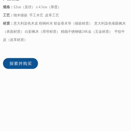
规格：
12
cm（直径） x 4.5cm（厚度）
工艺：
细木镶嵌 手工木艺 皮革工艺
材质：
意大利染色木皮 梧桐科木 郁金香木等（镶嵌材质） 意大利染色雀眼枫木
（表面材质） 白影枫木（滑帘材质） 精抛不锈钢镀24K金（五金材质） 平纹牛
皮（皮革材质）