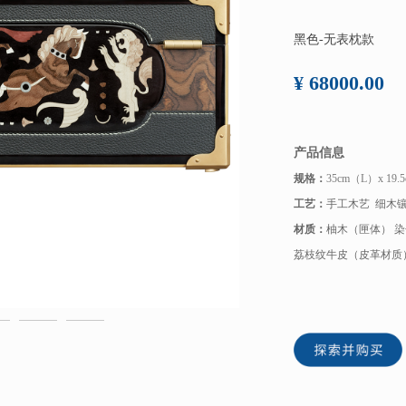
黑色-无表枕款
¥ 68000.00
产品信息
规格：
35cm（L）x 19
工艺：
手工木艺 细木
材质：
柚木（匣体） 染
荔枝纹牛皮（皮革材质