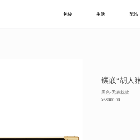
包袋
生活
配饰
镶嵌“胡人
黑色-无表枕款
¥68000.00