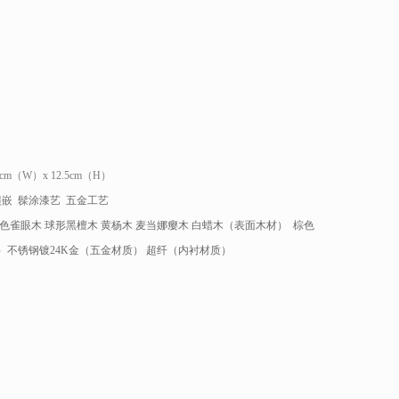
.5cm（W）x 12.5cm（H）
镶嵌 髹涂漆艺 五金工艺
色雀眼木 球形黑檀木 黄杨木 麦当娜瘿木 白蜡木（表面木材） 棕色
）不锈钢镀24K金（五金材质） 超纤（内衬材质）