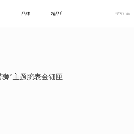
品牌
精品店
猎狮”主题腕表金钿匣