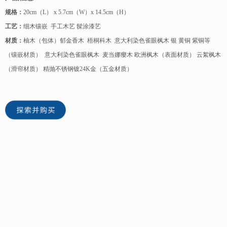
规格：
20cm（L） x 5.7cm（W）x 14.5cm（H）
工艺：
细木镶嵌 手工木艺 髹涂漆艺
材质：
柚木（包体）郁金香木 梧桐科木 意大利染色雀眼枫木 银 黄铜 紫铜等
（镶嵌材质） 意大利染色雀眼枫木 麦当娜瘿木 欧洲枫木（表面材质） 云絮枫木
（滑帘材质） 精抛不锈钢镀24K金（五金材质）